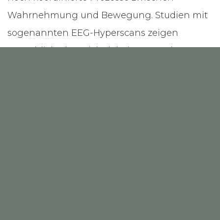
Wahrnehmung und Bewegung. Studien mit
sogenannten EEG-Hyperscans zeigen
tatsächlich, dass sich dabei neuronale
Rhythmen zwischen Musikern
synchronisieren können, besonders bei
gemeinsamem Timing und Rhythmus.
Viele Musiker erleben genau wie wir, dass
gemeinsames Spielen selbst nach längerer
Pause erstaunlich schnell wieder funktioniert.
Oft fühlt sich das weniger wie bewusste
Erinnerung an sondern mehr wie ein
Körperwissen. Der Körper erinnert sich daran,