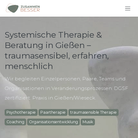
Zum Inhalt springen
Systemische Therapie &
Beratung in Gießen –
traumasensibel, erfahren,
menschlich
Wir begleiten Einzelpersonen, Paare, Teams und
Organisationen in Veränderungsprozessen. DGSF
zertifiziert. Praxis in Gießen/Wieseck.
Psychotherapie
Paartherapie
traumasensible Therapie
Coaching
Organisationsentwicklung
Musik